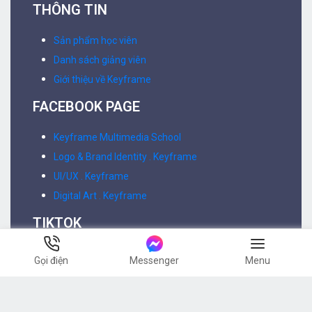
THÔNG TIN
Sản phẩm học viên
Danh sách giảng viên
Giới thiệu về Keyframe
FACEBOOK PAGE
Keyframe Multimedia School
Logo & Brand Identity . Keyframe
UI/UX . Keyframe
Digital Art . Keyframe
TIKTOK
Kiến thức & Tin tức thiết kế
Gọi điện
Messenger
Menu
Worskshop & Talkshow
Edit & Motion
Logo & Brand Identity