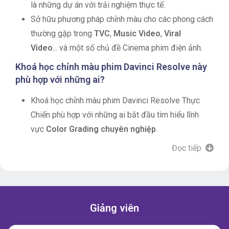
là những dự án với trải nghiệm thực tế.
Sở hữu phương pháp chỉnh màu cho các phong cách
thường gặp trong
TVC
,
Music Video
,
Viral
Video
... và một số chủ đề Cinema phim điện ảnh.
Khoá học chỉnh màu phim Davinci Resolve này
phù hợp với những ai?
Khoá học chỉnh màu phim Davinci Resolve Thực
Chiến phù hợp với những ai bắt đầu tìm hiểu lĩnh
vực
Color Grading chuyên nghiệp
.
Khóa học cũng phù hợp với những ai muốn ứng
Đọc tiếp
dụng các
TIPS, TRICKS
làm việc với những
dự án
Việt Nam
và
khách hàng Việt Nam
.
Nếu bạn là một Video Editor, Director hay một
Video Creator thì bạn nên học khoá học này vì phần
Giảng viên
mềm Davinci Resolve là phần mềm số 1 cho tác vụ