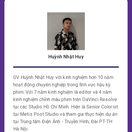
chỉnh màu phim và được rất nhiều Studio danh tiếng
tại Việt Nam và trên thế giới sử dụng để chỉnh màu.
*Khoá học yêu cầu học viên có kiến thức cơ bản về
dựng phim hoặc đã tham gia
khóa học dựng phim
Premiere
tại Keyframe.
Huỳnh Nhật Huy
GV Huỳnh Nhật Huy với kinh nghiệm hơn 10 năm
hoạt động chuyên nghiệp trong lĩnh vực hậu kỳ
phim. Với 7 năm kinh nghiệm là editor và 4 năm
kinh nghiệm chỉnh màu phim trên DaVinci Resolve
tại các Studio Hồ Chí Minh. Hiện là Senior Colorist
tại Metis Post Studio và tham gia thực hiện dự án
tại Trung tâm Điện Ảnh - Truyền Hình, Đài PT-TH
Hà Nội.