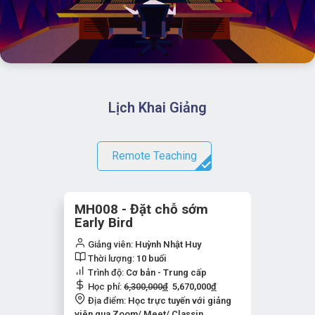
Lịch Khai Giảng
Remote Teaching
MH008 - Đặt chỗ sớm
Early Bird
Giảng viên:
Huỳnh Nhật Huy
Thời lượng:
10 buổi
Trình độ:
Cơ bản - Trung cấp
Học phí:
6,300,000
đ
5,670,000
đ
Địa điểm:
Học trực tuyến với giảng
viên qua Zoom/ Meet/ Classin...