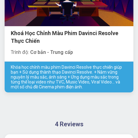
Khoá Học Chỉnh Màu Phim Davinci Resolve
Thực Chiến
Trình độ:
Cơ bản - Trung cấp
Khóa học chỉnh màu phim Davinci Resolve thực chiến giúp
bạn + Sử dụng thành thạo Davinci Resolve. + Nắm vững
nguyên lý màu sắc, ánh sáng + Ứng dụng màu sắc trong
từng thể loại video như TVC, Music Video, Viral Video... và
một số chủ đề Cinema phim điện ảnh.
4 Reviews