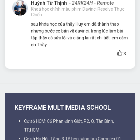
Huỳnh Từ Thịnh
- 24RK24H - Remote
Khoá học chỉnh màu phim Davinci Resolve Thực
Chiến
sau khóa học của thầy Huy em đã thành thạo
nhưng bước cơ bản về davinci, trong lúc làm bài
tập thầy có sửa lỗi và giảng lại rất chi tiết, em cảm
ơn Thầy
3
KEYFRAME MULTIMEDIA SCHOOL
Cơ sở HCM: 06 Phan Đình Giót, P2, Q. Tân Bình,
TP.HCM
Cơ sở Hà Nội: Tầng 3 Tổ hợp sáng tạo Complex 01,