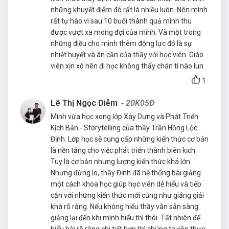
những khuyết điểm đó rất là nhiều luôn. Nên mình
rất tự hào vì sau 10 buổi thành quả mình thu
được vượt xa mong đợi của mình. Và một trong
những điều cho mình thêm động lực đó là sự
nhiệt huyết và ân cần của thầy với học viên. Giáo
viên xịn xò nên đi học không thấy chán tí nào lun
1
Lê Thị Ngọc Diễm
- 20K05Đ
Mình vừa học xong lớp Xây Dựng và Phát Triển
Kịch Bản - Storytelling của thầy Trần Hồng Lộc
Định. Lớp học sẽ cung cấp những kiến thức cơ bản
là nền tảng cho việc phát triển thành biên kịch.
Tuy là cơ bản nhưng lượng kiến thức khá lớn.
Nhưng đừng lo, thầy Định đã hệ thống bài giảng
một cách khoa học giúp học viên dễ hiểu và tiếp
cận với những kiến thức mới cũng như giảng giải
khá rõ ràng. Nếu không hiểu thầy vẫn sẵn sàng
giảng lại đến khi mình hiểu thì thôi. Tất nhiên để
hiểu bài rõ ràng chi tiết hơn thì chúng ta cần thực