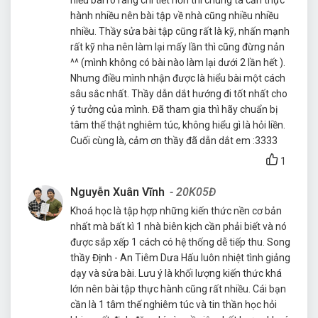
hành nhiều nên bài tập về nhà cũng nhiều nhiều
nhiều. Thầy sửa bài tập cũng rất là kỹ, nhấn mạnh
rất kỹ nha nên làm lại mấy lần thì cũng đừng nản
^^ (mình không có bài nào làm lại dưới 2 lần hết ).
Nhưng điều mình nhận được là hiểu bài một cách
sâu sắc nhất. Thầy dẫn dắt hướng đi tốt nhất cho
ý tưởng của mình. Đã tham gia thì hãy chuẩn bị
tâm thế thật nghiêm túc, không hiểu gì là hỏi liền.
Cuối cùng là, cảm ơn thầy đã dẫn dắt em :3333
1
Nguyễn Xuân Vĩnh
- 20K05Đ
Khoá học là tập hợp những kiến thức nền cơ bản
nhất mà bất kì 1 nhà biên kịch cần phải biết và nó
được sắp xếp 1 cách có hệ thống dễ tiếp thu. Song
thầy Định - An Tiêm Dưa Hấu luôn nhiệt tình giảng
dạy và sửa bài. Lưu ý là khối lượng kiến thức khá
lớn nên bài tập thực hành cũng rất nhiều. Cái bạn
cần là 1 tâm thế nghiêm túc và tin thần học hỏi