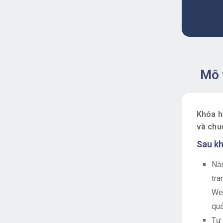
Mô 
Khóa h
và chuỗ
Sau kh
Nắm
tra
Web
quả
Tự 