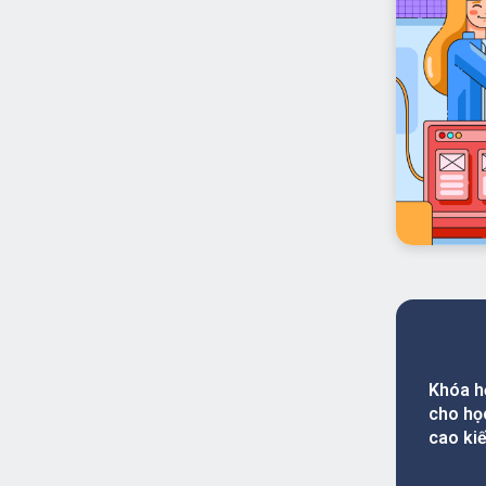
Khóa h
cho họ
cao ki