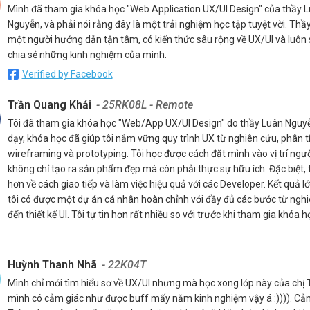
Mình đã tham gia khóa học "Web Application UX/UI Design" của thầy 
Nguyễn, và phải nói rằng đây là một trải nghiệm học tập tuyệt vời. Thầ
một người hướng dẫn tận tâm, có kiến thức sâu rộng về UX/UI và luôn
chia sẻ những kinh nghiệm của mình.
Verified by Facebook
Trần Quang Khải
- 25RK08L - Remote
Tôi đã tham gia khóa học "Web/App UX/UI Design" do thầy Luân Nguy
dạy, khóa học đã giúp tôi nắm vững quy trình UX từ nghiên cứu, phân t
wireframing và prototyping. Tôi học được cách đặt mình vào vị trí ngư
không chỉ tạo ra sản phẩm đẹp mà còn phải thực sự hữu ích. Đặc biệt, t
hơn về cách giao tiếp và làm việc hiệu quả với các Developer. Kết quả lớ
tôi có được một dự án cá nhân hoàn chỉnh với đầy đủ các bước từ ngh
đến thiết kế UI. Tôi tự tin hơn rất nhiều so với trước khi tham gia khóa h
Huỳnh Thanh Nhã
- 22K04T
Mình chỉ mới tìm hiểu sơ về UX/UI nhưng mà học xong lớp này của chị
mình có cảm giác như được buff mấy năm kinh nghiệm vậy á :)))). Cả