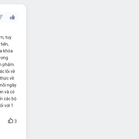
m, tuy
tiển,
ua khóa
hương
ản phẩm.
c lỗi về
 thức về
mỗi ngày.
ơn và có
ến các bộ
i với 1
3