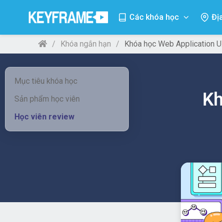
Các khóa học
Đị
Khóa ngắn hạn
Khóa học Web Application 
Mục tiêu khóa học
Kh
Sản phẩm học viên
Học viên review