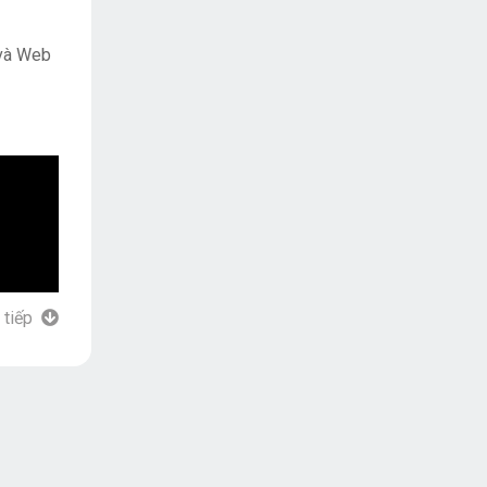
 và Web
 tiếp