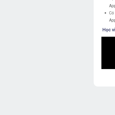
App
Có 
App
Học vi