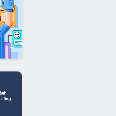
dành
ể nâng