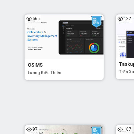
565
132
Khóa h
Ju
App
Gr
thi
Tasku
OSIMS
Pr
Trần X
Lương Kiều Thiên
làm
app
Nhữ
loạ
Khóa h
cơ bản 
Figma, 
97
167
Figma 