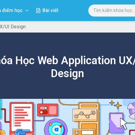
a điểm học
Bài viết
UX/UI Design
óa Học Web Application UX
Design