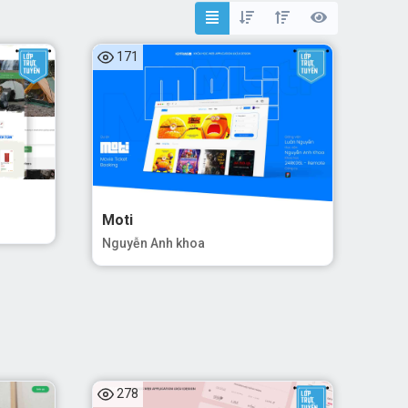
171
Web
g mảng
uy trình
Moti
/ web
Nguyễn Anh khoa
 thấy
 Figma
ng
hóa học
278