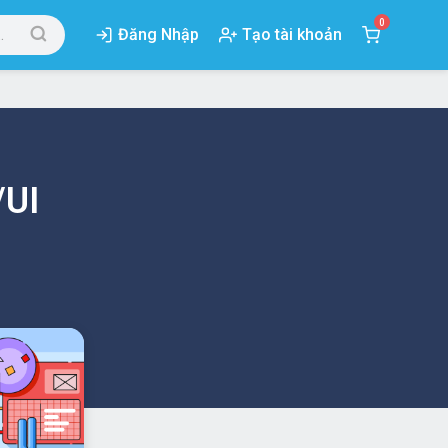
0
Đăng Nhập
Tạo tài khoản
/UI