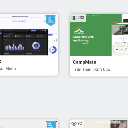
233
ọc Web Application UX/UI Design dành cho ai?
nior UX/UI Designer
muốn vững hơn về thiết kế UX/UI Web và 
lication.
aphic Designer,
Lập trình viên
tìm hướng đi mới cho mình tron
ết kế UIUX.
p
CampMate
oject Manager | Product Manager | Product Owner
muốn xây q
uân Miêm
Trần Thanh Kim Cúc
 việc UX/UI phát triển sản phẩm, muốn hiểu người dùng của web
, từ đó kết nối các team: Business, Designer, Engineer…
ng bạn tự học, tự đọc mấy bài kiến thức học thiết kế UI/UX xong
n não quá, không hiểu gì cả?!
ọc thực hành trên ứng dụng Figma. Học viên cần biết sử dụng
khi tham gia khóa học. (Trong trường hợp bạn chưa biết sử dụ
hãy tham gia khóa học Figma UI Design này trước:
Click xem k
92
UI Design
)