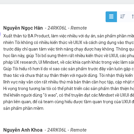
Nguyễn Ngọc Hân
- 24RK06L - Remote
Xuất thân từ BA Product, làm việc nhiều với dự án, sản phẩm phần mề
nhiên Tôi không có nhiều kiến thức về UIUX và cách ứng dụng vào thực 
trước đây chỉ quan tâm việc tính năng chạy được hay không. Thông q
học lần này, giúp Tôi bổ sung thêm rất nhiều kiến thức về UXUl, các p
pháp UX research, Ul Mindset, về các khía cạnh khác trong việc làm s
Giúp Tôi hiểu rõ hơn lí do vì sao các sản phẩm trước đây vẫn luôn gặp cá
thao tác và chưa thật sự thân thiện với người dùng. Tôi nhận thấy kiến
lĩnh vực này vẫn còn rất nhiều thứ mà bản thân cần học tập, cập nhật 
Hi vọng trong tương lai tôi có thể phát triển các sản phẩm thân thiện h
thể khiến người dùng "ô wao", có thể truyền đạt các Mindset về UXUI đ
phận liên quan, để cả team cùng hiểu được tầm quan trọng của UXUI đố
sản phẩm phần mềm.
Nguyễn Anh Khoa
- 24RK06L - Remote