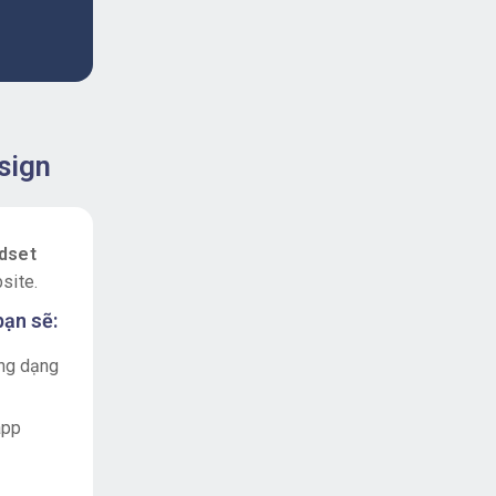
sign
dset
site.
bạn sẽ:
ng dạng
app