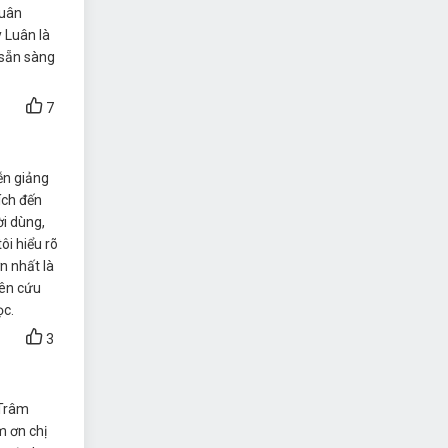
Luân
y Luân là
 sẵn sàng
7
ễn giảng
ích đến
ời dùng,
ôi hiểu rõ
n nhất là
iên cứu
ọc.
3
 Trâm
m ơn chị