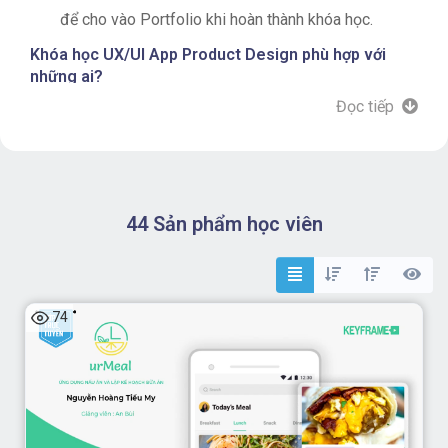
để cho vào Portfolio khi hoàn thành khóa học.
Khóa học UX/UI App Product Design phù hợp với
những ai?
Đọc tiếp
Những bạn đang là Graphic Designers, Developers,
Web Designer, Junior UIUX Designer... muốn nâng
cao kỹ năng và tư duy thiết kế UI/UX Mobile App.
Khóa học thực hành thiết kế UX UI trên ứng
44 Sản phẩm học viên
dụng Figma. Nếu bạn chưa biết sử dụng Figma thì
đừng lo lắng, bạn sẽ được hướng dẫn cơ bản trong
quá trình học.
74