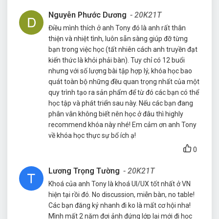
Nguyễn Phước Dương
- 20K21T
Điều mình thích ở anh Tony đó là anh rất thân
thiện và nhiệt tình, luôn sẵn sàng giúp đỡ từng
bạn trong việc học (tất nhiên cách anh truyền đạt
kiến thức là khỏi phải bàn). Tuy chỉ có 12 buổi
nhưng với số lượng bài tập hợp lý, khóa học bao
quát toàn bộ những đều quan trọng nhất của một
quy trình tạo ra sản phẩm để từ đó các bạn có thể
học tập và phát triển sau này. Nếu các bạn đang
phân vân không biết nên học ở đâu thì highly
recommend khóa này nhé! Em cảm ơn anh Tony
về khóa học thực sự bổ ích ạ!
0
Lương Trọng Tường
- 20K21T
Khoá của anh Tony là khoá UI/UX tốt nhất ở VN
hiện tại rồi đó. No discussion, miễn bàn, no table!
Các bạn đăng ký nhanh đi ko là mất cơ hội nha!
Mình mất 2 năm đợi ảnh đứng lớp lại mới đi học