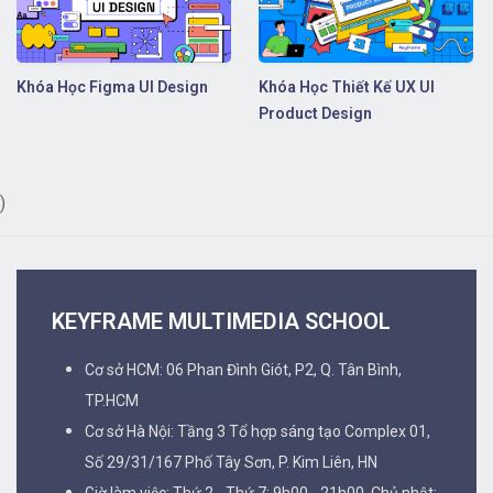
Khóa Học Figma UI Design
Khóa Học Thiết Kế UX UI
Product Design
)
KEYFRAME MULTIMEDIA SCHOOL
Cơ sở HCM: 06 Phan Đình Giót, P2, Q. Tân Bình,
TP.HCM
Cơ sở Hà Nội: Tầng 3 Tổ hợp sáng tạo Complex 01,
Số 29/31/167 Phố Tây Sơn, P. Kim Liên, HN
Giờ làm việc: Thứ 2 - Thứ 7: 9h00 - 21h00, Chủ nhật: