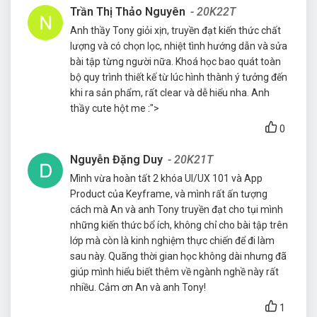
Trần Thị Thảo Nguyên
- 20K22T
Anh thầy Tony giỏi xịn, truyền đạt kiến thức chất
lượng và có chọn lọc, nhiệt tình hướng dẫn và sửa
bài tập từng người nữa. Khoá học bao quát toàn
bộ quy trình thiết kế từ lúc hình thành ý tưởng đến
khi ra sản phẩm, rất clear và dễ hiểu nha. Anh
thầy cute hột me :">
0
Nguyễn Đặng Duy
- 20K21T
Mình vừa hoàn tất 2 khóa UI/UX 101 và App
Product của Keyframe, và mình rất ấn tượng
cách mà An và anh Tony truyền đạt cho tụi mình
những kiến thức bổ ích, không chỉ cho bài tập trên
lớp mà còn là kinh nghiệm thực chiến để đi làm
sau này. Quãng thời gian học không dài nhưng đã
giúp mình hiểu biết thêm về ngành nghề này rất
nhiều. Cảm ơn An và anh Tony!
1