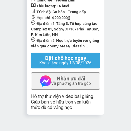
Giảng viên:
Huyền Lâm
Thời lượng:
16 buổi
Trình độ:
Cơ bản - Trung cấp
Học phí:
4,900,000
đ
Địa điểm 1:
Tầng 3, Tổ hợp sáng tạo
Complex 01, Số 29/31/167 Phố Tây Sơn,
P. Kim Liên, HN
Địa điểm 2:
Học trực tuyến với giảng
viên qua Zoom/ Meet/ Classin...
Đặt chỗ học ngay
Khai giảng ngày 17/08/2026
Nhận ưu đãi
Và phương án trả góp
Hỗ trợ thư viện video bài giảng.
Giúp bạn sở hữu trọn vẹn kiến
thức dù có vắng học