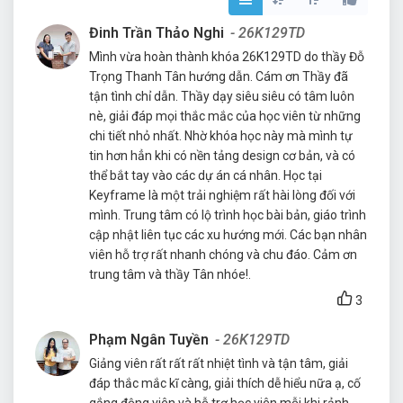
Đinh Trần Thảo Nghi
- 26K129TD
Mình vừa hoàn thành khóa 26K129TD do thầy Đỗ
Trọng Thanh Tân hướng dẫn. Cám ơn Thầy đã
tận tình chỉ dẫn. Thầy dạy siêu siêu có tâm luôn
nè, giải đáp mọi thắc mắc của học viên từ những
chi tiết nhỏ nhất. Nhờ khóa học này mà mình tự
tin hơn hẳn khi có nền tảng design cơ bản, và có
thể bắt tay vào các dự án cá nhân. Học tại
Keyframe là một trải nghiệm rất hài lòng đối với
mình. Trung tâm có lộ trình học bài bản, giáo trình
cập nhật liên tục các xu hướng mới. Các bạn nhân
viên hỗ trợ rất nhanh chóng và chu đáo. Cảm ơn
trung tâm và thầy Tân nhóe!.
3
Phạm Ngân Tuyền
- 26K129TD
Giảng viên rất rất rất nhiệt tình và tận tâm, giải
đáp thắc mắc kĩ càng, giải thích dễ hiểu nữa ạ, cố
gắng động viên và hỗ trợ học viên mỗi khi rảnh,