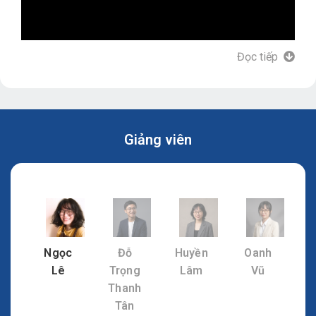
Đọc tiếp
Giảng viên
Ngọc
Đỗ
Huyền
Oanh
Lê
Trọng
Lâm
Vũ
Thanh
Tân