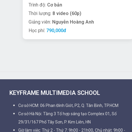
Trình độ:
Cơ bản
Thời lượng:
8 video (60p)
Giảng viên:
Nguyễn Hoàng Anh
Học phí:
790,000đ
KEYFRAME MULTIMEDIA SCHOOL
Cơ sở HCM: 06 Phan Đình Giót, P2, Q. Tân Bình, TP.HCM
Cơ sở Hà Nội: Tầng 3 Tổ hợp sáng tạo Complex 01, Số
29/31/167 Phố Tây Sơn, P. Kim Liên, HN
Giờ làm việc: Thứ 2 - Thứ 7: 9h00 - 21h00, Chủ nhật: 9h00 -