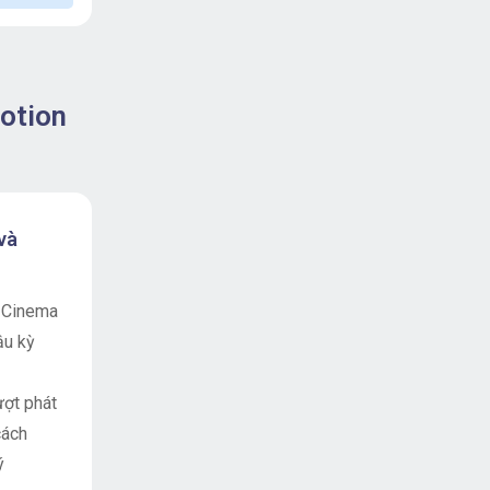
otion
và
g Cinema
ậu kỳ
ượt phát
cách
ý