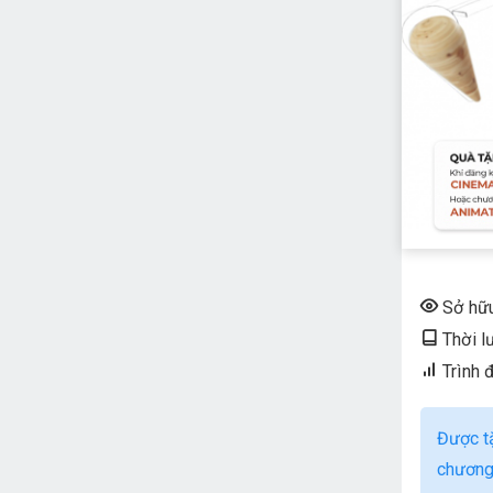
Sở hữ
Thời l
Trình 
Được t
chương 