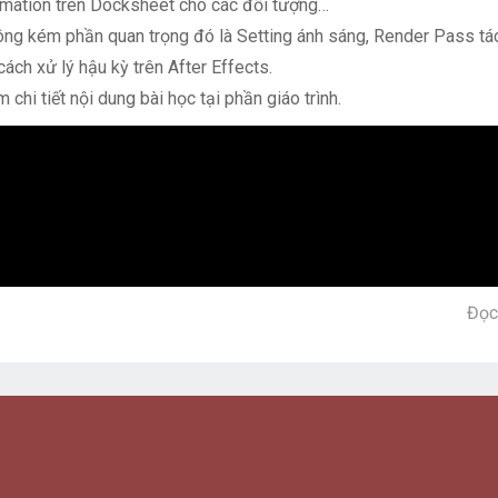
mation trên Docksheet cho các đối tượng…
ng kém phần quan trọng đó là Setting ánh sáng, Render Pass tá
cách xử lý hậu kỳ trên After Effects.
 chi tiết nội dung bài học tại phần giáo trình.
Đọc
u ý khi học khóa học C4D Broadcast: Chanel 4 Motion 