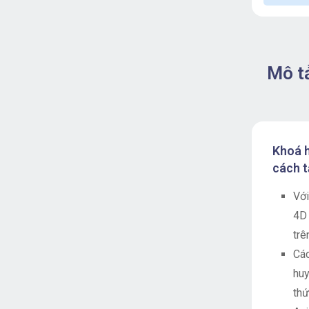
Mô t
Khoá h
cách t
Với
4D 
trê
Các
huy
thứ