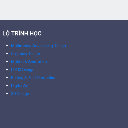
LỘ TRÌNH HỌC
Multimedia Advertising Design
Graphics Design
Motion & Animation
UI/UX Design
Editing & Post Production
Digital Art
3D Design