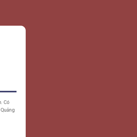
o
oặc
iện
tại
 bản.
tâm
n. Có
D Quảng