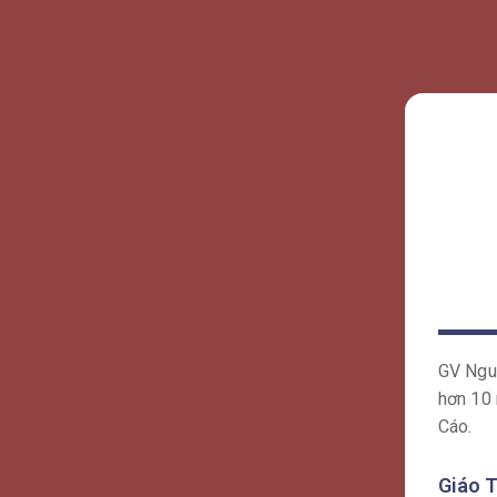
này!
Kh
onl
tha
Ke
Khó
Là 
(mo
GV Nguy
hơn 10 
Cáo.
Giáo T