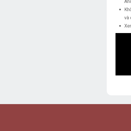
Ani
Khô
và 
Xem
Các lư