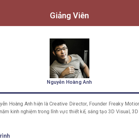
Giảng Viên
óa học
C4D Broadcast: Chanel 4 Motion Logo
là khóa học vide
ine
được tặng kèm
khi hoàn thành khóa học
Cinema 4D Basic
h
m gia Chương trình học
2D Animation & Motion Graphic Toàn D
yframe.
a học yêu cầu học viên đã có kiến thức và kỹ năng Cinema 4D cơ
khóa học tặng nên sẽ không được hỗ trợ bởi giảng viên và trung 
ng bạn thông cảm).
Nguyễn Hoàng Anh
ễn Hoàng Anh hiện là Creative Director, Founder Freaky Motio
năm kinh nghiệm trong lĩnh vực thiết kế, sáng tạo 3D Visual, 3
rình