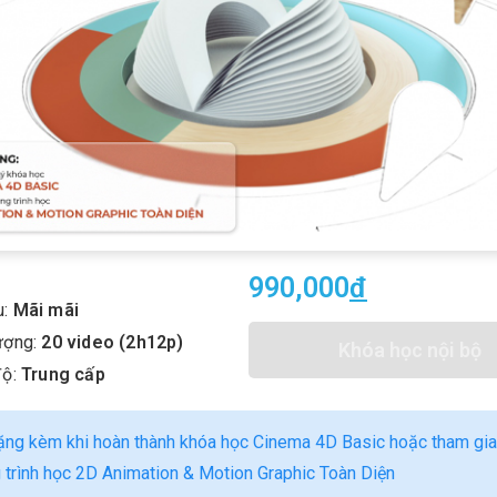
990,000
Đ
u:
Mãi mãi
ượng:
20 video (2h12p)
Khóa học nội bộ
độ:
Trung cấp
ặng kèm khi hoàn thành khóa học Cinema 4D Basic hoặc tham gia
trình học 2D Animation & Motion Graphic Toàn Diện