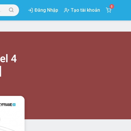
0
Đăng Nhập
Tạo tài khoản
el 4
]