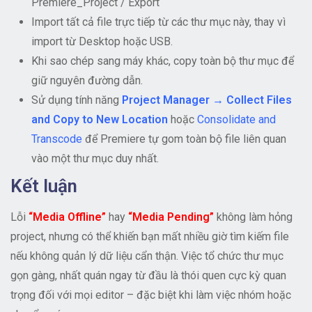
Premiere_Project / Export
Import tất cả file trực tiếp từ các thư mục này, thay vì
import từ Desktop hoặc USB.
Khi sao chép sang máy khác, copy toàn bộ thư mục để
giữ nguyên đường dẫn.
Sử dụng tính năng
Project Manager → Collect Files
and Copy to New Location
hoặc
Consolidate and
Transcode
để Premiere tự gom toàn bộ file liên quan
vào một thư mục duy nhất.
Kết luận
Lỗi
“Media Offline”
hay
“Media Pending”
không làm hỏng
project, nhưng có thể khiến bạn mất nhiều giờ tìm kiếm file
nếu không quản lý dữ liệu cẩn thận. Việc tổ chức thư mục
gọn gàng, nhất quán ngay từ đầu là thói quen cực kỳ quan
trọng đối với mọi editor – đặc biệt khi làm việc nhóm hoặc