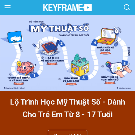
Lộ Trình Học Mỹ Thuật Số - Dành
Cho Trẻ Em Từ 8 - 17 Tuổi