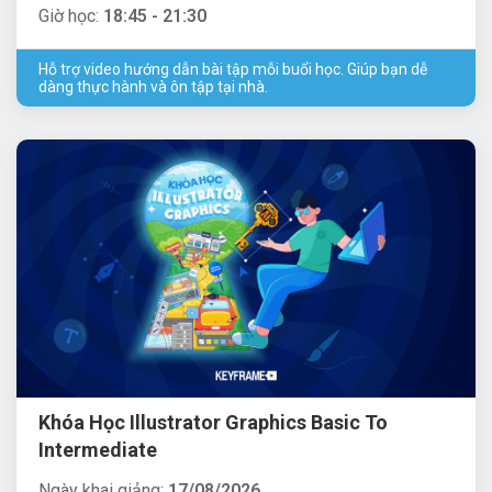
Giờ học:
18:45 - 21:30
Hỗ trợ video hướng dẫn bài tập mỗi buổi học. Giúp bạn dễ
dàng thực hành và ôn tập tại nhà.
Khóa Học Illustrator Graphics Basic To
Intermediate
Ngày khai giảng:
17/08/2026