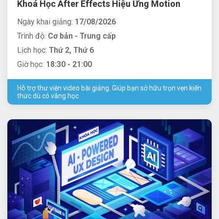
Khoá Học After Effects Hiệu Ứng Motion
Ngày khai giảng:
17/08/2026
Trình độ:
Cơ bản - Trung cấp
Lịch học:
Thứ 2, Thứ 6
Giờ học:
18:30 - 21:00
Hỗ trợ thư viện video bài giảng. Giúp bạn sở hữu trọn vẹn kiến
thức dù có vắng học