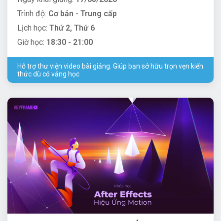
Trình độ:
Cơ bản - Trung cấp
Lịch học:
Thứ 2, Thứ 6
Giờ học:
18:30 - 21:00
Hỗ trợ thư viện video bài giảng. Giúp bạn sở hữu trọn vẹn kiến
thức dù có vắng học