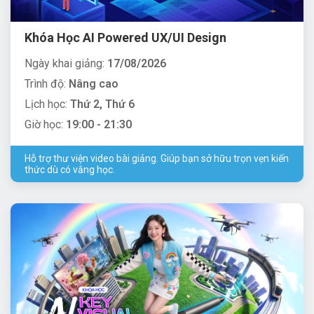
Khóa Học AI Powered UX/UI Design
Ngày khai giảng:
17/08/2026
Trình độ:
Nâng cao
Lịch học:
Thứ 2, Thứ 6
Giờ học:
19:00 - 21:30
Hỗ trợ thư viện video bài giảng. Giúp bạn sở hữu trọn vẹn kiến
thức dù có vắng học.