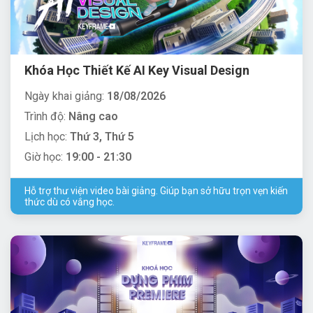
Khóa Học Thiết Kế AI Key Visual Design
Ngày khai giảng:
18/08/2026
Trình độ:
Nâng cao
Lịch học:
Thứ 3, Thứ 5
Giờ học:
19:00 - 21:30
Hỗ trợ thư viện video bài giảng. Giúp bạn sở hữu trọn vẹn kiến
thức dù có vắng học.