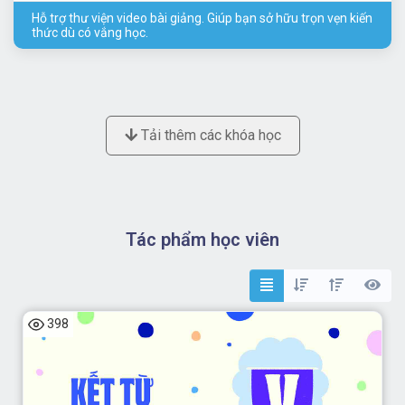
Hỗ trợ thư viện video bài giảng. Giúp bạn sở hữu trọn vẹn kiến
thức dù có vắng học.
Tải thêm các khóa học
Tác phẩm học viên
398