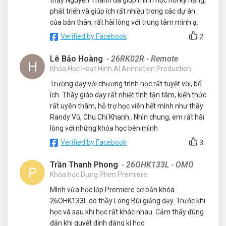
thầy Nguyễn Thành đã giúp mình học hỏi kỹ năng,
phát triển và giúp ích rất nhiều trong các dự án
của bản thân, rất hài lòng với trung tâm mình ạ.
Verified by Facebook
2
Lê Bảo Hoàng
- 26RK02R - Remote
Khóa Học Hoạt Hình AI Animation Production
Trường dạy với chương trình học rất tuyệt vời, bổ
ích. Thầy giáo dạy rất nhiệt tình tận tâm, kiến thức
rất uyên thâm, hỗ trợ học viên hết mình như thầy
Randy Vũ, Chu Chí Khanh...Nhìn chung, em rất hài
lòng với những khóa học bên mình
Verified by Facebook
3
Trần Thanh Phong
- 26OHK133L - OMO
Khóa học Dựng Phim Premiere
Mình vừa học lớp Premiere cơ bản khóa
26OHK133L do thầy Long Bùi giảng dạy. Trước khi
học và sau khi học rất khác nhau. Cảm thấy đúng
đắn khi quyết định đăng kí học