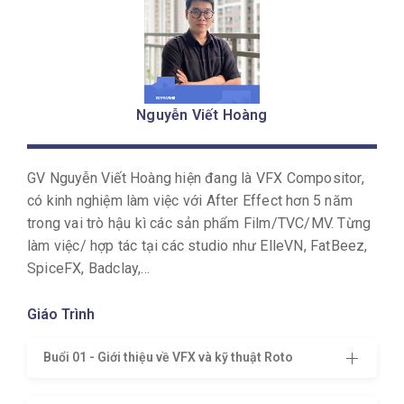
*Một sản phẩm quảng cáo có ứng dụng kiến thức
VFX trong khóa học mà đội ngũ giảng viên tại
Keyframe đã cùng nhau thực hiện.
Nguyễn Viết Hoàng
Khoá Học phù hợp phù hợp với những ai?
Khoá Học After Effect Kỹ Xảo Phim VFX
GV Nguyễn Viết Hoàng hiện đang là VFX Compositor,
Compositing
dành cho những ai đã có nền tảng về
có kinh nghiệm làm việc với After Effect hơn 5 năm
After Effects muốn nâng cao kỹ năng xử lý kỹ xảo
trong vai trò hậu kì các sản phẩm Film/TVC/MV. Từng
VFX bằng After Effects.
làm việc/ hợp tác tại các studio như ElleVN, FatBeez,
Khóa học yêu cầu học viên biết sử dụng phần mềm
SpiceFX, Badclay,…
After Effects trước khi tham gia. Nếu bạn là người
mới hoàn toàn, bạn có thể học khóa
After Effect
Giáo Trình
Hiệu Ứng
Motion
dưới đây trước khi tham gia khóa
Buổi 01 - Giới thiệu về VFX và kỹ thuật Roto
học Kỹ Xảo VFX này. *Xem chi tiết:
https://keyframe.vn/khoa-hoc-offline/khoa-