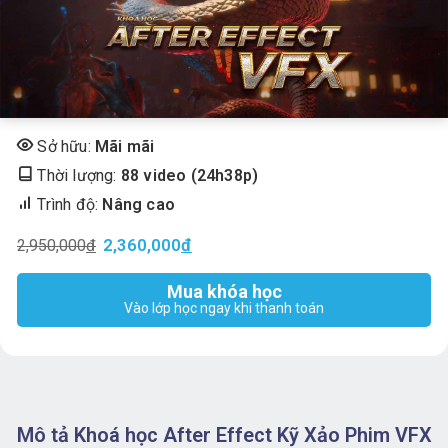
Sở hữu:
Mãi mãi
Thời lượng:
88 video (24h38p)
Trình độ:
Nâng cao
2,360,000
Đ
2,950,000
đ
Mua khóa học
Vào lớp học ngay khi thanh toán
Mô tả Khoá học After Effect Kỹ Xảo Phim VFX