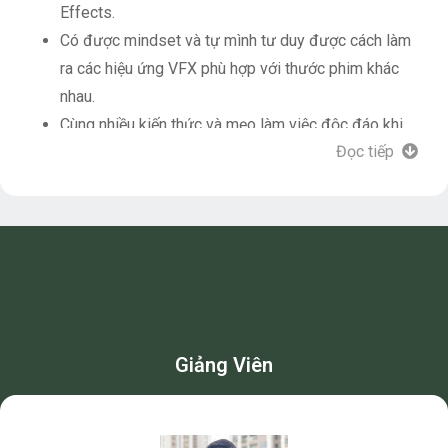
Effects.
Có được mindset và tự mình tư duy được cách làm
ra các hiệu ứng VFX phù hợp với thước phim khác
nhau.
Cùng nhiều kiến thức và mẹo làm việc độc đáo khi
Đọc tiếp
thực hiện các Project VFX thực tế bằng After
Effects được chia sẻ xuyên suốt khóa học.
Chi tiết bài học và các kiến thức giảng dạy trong
khóa học vui lòng xem thêm ở mục
Giáo trình
.
Giảng Viên