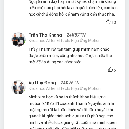
Nguyễn anh dạy hay và rất kỹ nè, chậm rãi không
hiểu chổ nào phải hỏi là anh giải thích liền, các bạn
học cứ chủ động hỏi để nắm vững kiến thức nha,
13
Trần Thọ Khang
- 24K87TN
Khoá học After Effects Hiệu Ứng Motion
Thầy Thành rất tận tâm giúp mình nắm chắc
được phần mềm, cũng như học được nhiều thứ
mới để áp dụng vào công việc.
5
Vũ Duy Đông
- 24K76TN
Khoá học After Effects Hiệu Ứng Motion
Mình vừa học và hoàn thành khóa hiệu ứng
motion 24K76TN của anh Thành Nguyễn, anh là
một người rất là thân thiện và rất tâm huyết khi
giảng bài, giáo trình anh đưa ra rất phù hợp cho
mình và nhiều lúc a giảng rất cuốn mà mình quên
mất giờ ra về luôn, đặc biệt cuối khóa anh quà cho