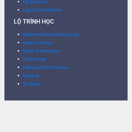
Edit & Motion
Logo & Brand Identity
LỘ TRÌNH HỌC
Multimedia Advertising Design
Graphics Design
Motion & Animation
UI/UX Design
Editing & Post Production
Digital Art
3D Design