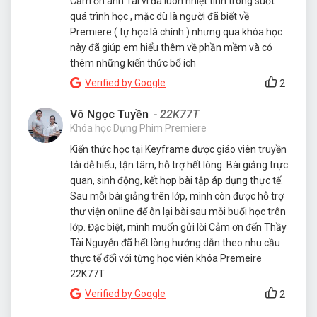
Cảm ơn anh Tài vì đã luôn nhiệt tình trong suốt
quá trình học , mặc dù là người đã biết về
Premiere ( tự học là chính ) nhưng qua khóa học
này đã giúp em hiểu thêm về phần mềm và có
thêm những kiến thức bổ ích
Verified by Google
2
Võ Ngọc Tuyền
- 22K77T
Khóa học Dựng Phim Premiere
Kiến thức học tại Keyframe được giáo viên truyền
tải dễ hiểu, tận tâm, hỗ trợ hết lòng. Bài giảng trực
quan, sinh động, kết hợp bài tập áp dụng thực tế.
Sau mỗi bài giảng trên lớp, mình còn được hỗ trợ
thư viện online để ôn lại bài sau mỗi buổi học trên
lớp. Đặc biệt, mình muốn gửi lời Cảm ơn đến Thầy
Tài Nguyễn đã hết lòng hướng dẫn theo nhu cầu
thực tế đối với từng học viên khóa Premeire
22K77T.
Verified by Google
2