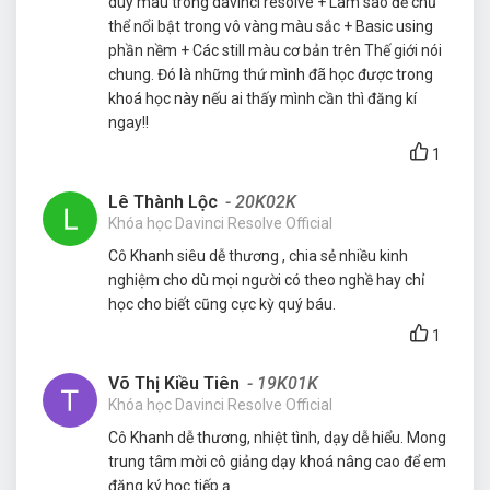
duy màu trong davinci resolve + Làm sao để chủ
thể nổi bật trong vô vàng màu sắc + Basic using
phần nềm + Các still màu cơ bản trên Thế giới nói
chung. Đó là những thứ mình đã học được trong
khoá học này nếu ai thấy mình cần thì đăng kí
ngay!!
1
Lê Thành Lộc
- 20K02K
Khóa học Davinci Resolve Official
Cô Khanh siêu dễ thương , chia sẻ nhiều kinh
nghiệm cho dù mọi người có theo nghề hay chỉ
học cho biết cũng cực kỳ quý báu.
1
Võ Thị Kiều Tiên
- 19K01K
Khóa học Davinci Resolve Official
Cô Khanh dễ thương, nhiệt tình, dạy dễ hiểu. Mong
trung tâm mời cô giảng dạy khoá nâng cao để em
đăng ký học tiếp ạ