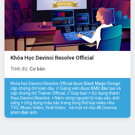
Khóa Học Davinci Resolve Official
Trình độ:
Cơ bản
Khóa học Davinci Resolve Official được Black Magic Design
cấp chứng chỉ toàn cầu. // Giảng viên được BMD đào tạo và
cấp chứng chỉ Trainer Official. // Giúp bạn + Sử dụng thành
thạo Davinci Resolve. + Nắm vững nguyên lý màu sắc, ánh
sáng + Ứng dụng màu sắc trong từng thể loại video như
TVC, Music Video, Viral Video... và một số chủ đề Cinema
phim điện ảnh.