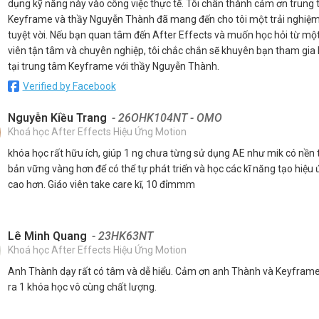
dụng kỹ năng này vào công việc thực tế. Tôi chân thành cảm ơn trung
Keyframe và thầy Nguyễn Thành đã mang đến cho tôi một trải nghiệm
tuyệt vời. Nếu bạn quan tâm đến After Effects và muốn học hỏi từ mộ
viên tận tâm và chuyên nghiệp, tôi chắc chắn sẽ khuyên bạn tham gia
tại trung tâm Keyframe với thầy Nguyễn Thành.
Verified by Facebook
Nguyễn Kiều Trang
- 26OHK104NT - OMO
Khoá học After Effects Hiệu Ứng Motion
khóa học rất hữu ích, giúp 1 ng chưa từng sử dụng AE như mik có nền 
bản vững vàng hơn để có thể tự phát triển và học các kĩ năng tạo hiệu
cao hơn. Giáo viên take care kĩ, 10 đỉmmm
Lê Minh Quang
- 23HK63NT
Khoá học After Effects Hiệu Ứng Motion
Anh Thành dạy rất có tâm và dễ hiểu. Cảm ơn anh Thành và Keyframe
ra 1 khóa học vô cùng chất lượng.