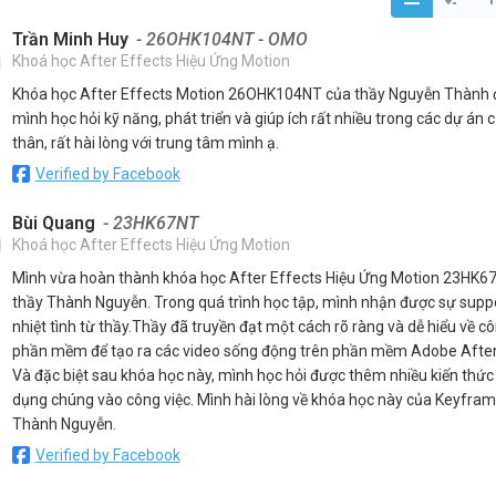
Trần Minh Huy
- 26OHK104NT - OMO
Khoá học After Effects Hiệu Ứng Motion
Khóa học After Effects Motion 26OHK104NT của thầy Nguyễn Thành 
mình học hỏi kỹ năng, phát triển và giúp ích rất nhiều trong các dự án 
thân, rất hài lòng với trung tâm mình ạ.
Verified by Facebook
Bùi Quang
- 23HK67NT
Khoá học After Effects Hiệu Ứng Motion
Mình vừa hoàn thành khóa học After Effects Hiệu Ứng Motion 23HK6
thầy Thành Nguyễn. Trong quá trình học tập, mình nhận được sự suppo
nhiệt tình từ thầy.Thầy đã truyền đạt một cách rõ ràng và dễ hiểu về c
phần mềm để tạo ra các video sống động trên phần mềm Adobe After
Và đặc biệt sau khóa học này, mình học hỏi được thêm nhiều kiến thức
dụng chúng vào công việc. Mình hài lòng về khóa học này của Keyfram
Thành Nguyễn.
Verified by Facebook