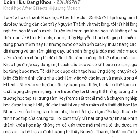
Đoàn Hữu Đăng Khoa
- 23HK67NT
Khoá học After Effects Hiệu Ứng Motion
Tôi vừa hoàn thành khóa học After Effects - 23HK67NT tại trung tâm
dưới sự hướng dẫn của thầy Nguyễn Thành và thật lòng, tôi rất hài lòng 
nghiệm học tập của mình. Trước khi tham gia khóa học, tôi không có bấ
thức nào về After Effects, nhưng thầy Nguyễn Thành đã giúp tôi hiểu 
dụng phần mềm này từ những bước cơ bản đến các kỹ thuật nâng cao.
dễ thương và tận tâm giảng dạy, luôn sẵn lòng giải đáp mọi thắc mắc 
viên và hỗ trợ chúng tôi để chắc chắn rằng chúng tôi hiểu được nội dun
Khóa học được xây dựng một cách cấu trúc và có kế hoạch rõ ràng, giúp
bộ từng bước một. Tôi đã học được cách tạo hiệu ứng động, chuyển đ
biến đổi hình ảnh cũng như cách làm việc với các layer và mask trong 
Effects. Nhờ vào sự hướng dẫn kỹ lưỡng của thầy, tôi đã có thể tạo ra 
chất lượng chuyên nghiệp mà trước đây tôi không thể tưởng tượng đư
trường học tập tại trung tâm Keyframe rất thoải mái và chuyên nghiệ
học được trang bị đầy đủ các thiết bị và phần mềm cần thiết để học tập
Nhân viên của trung tâm luôn nhiệt tình hỗ trợ và tạo điều kiện thuận l
trình học tập của chúng tôi. Tôi cảm thấy rất hài lòng và tự tin sau khi
thành khóa học này. Không chỉ có kiến thức mới mẻ mà tôi thu được, 
nhờ vào sự hỗ trợ và định hướng từ thầy Nguyễn Thành, tôi đã có đủ tự