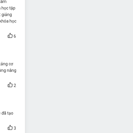
 tâm
 học tập
t giảng
 khóa học
6
tảng cơ
 ứng nâng
2
 đã tạo
3