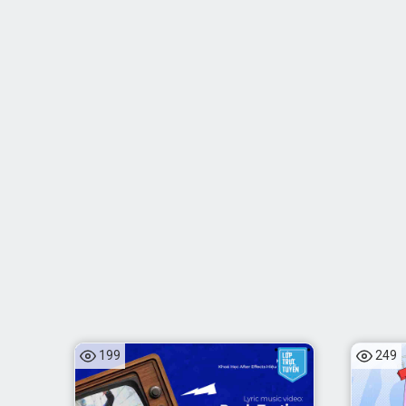
199
249