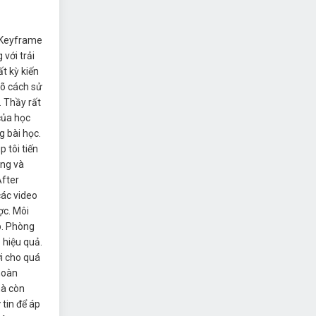
 Keyframe
với trải
t kỳ kiến
rõ cách sử
 Thầy rất
của học
g bài học.
 tôi tiến
ộng và
After
các video
ợc. Môi
p. Phòng
 hiệu quả.
ợi cho quá
 hoàn
mà còn
 tin để áp