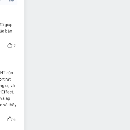
đã giúp
của bản
2
7NT của
rt rất
ông cụ và
 Effect.
 và áp
e và thầy
6