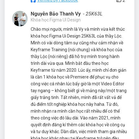
2
Nguyễn Bảo Thanh Vy
- 25K63L
Khóa học Figma UI Design
Chào mọi người, mình là Vy và mình vừa kết thúc
khóa học Figma Ui Design 25K63L của thầy Lộc.
Mình có vài dòng tâm sự cũng như cảm nhận về
Keyframe Training (nói chung) và khóa học của
thầy Lộc (nói riêng) đã hỗ trợ mình trong hành
trình dài vừa qua. Mình bắt đầu theo học
Keyframe từ năm 2020. Lúc ấy, mình chỉ đơn giản
là cần 1 khóa học về Premiere để phục vụ cho
công việc cá nhân lúc bấy giờ là một Video Editor
tay ngang – không biết gì về mảng này/một trang
giấy trắng tinh. Tất nhiên, mình đã rất vất vả để
đủ điểm tốt nghiệp khóa học này haha. Từ đó,
mình nhận ra mình cần học rất nhiều để có thể
theo công việc đó lâu dài. Vào năm 2021, mình
quyết định đăng kí thêm các khóa học về công cụ
và tư duy khác. Dần dần, việc mình tham gia nhiều
khóa học khác nhau tại Keyframe trở nên đều