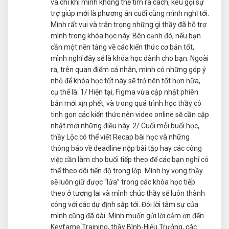
và chỉ khi mình không thể tìm ra cách, kêu gọi sự
trợ giúp mới là phương án cuối cùng mình nghĩ tới.
Mình rất vui và trân trọng những gì thầy đã hỗ trợ
mình trong khóa học này. Bên cạnh đó, nếu bạn
cần một nền tảng về các kiến thức cơ bản tốt,
mình nghĩ đây sẽ là khóa học dành cho bạn. Ngoài
ra, trên quan điểm cá nhân, mình có những góp ý
nhỏ để khóa học tốt này sẽ trở nên tốt hơn nữa,
cụ thể là: 1/ Hiện tại, Figma vừa cập nhật phiên
bản mới xịn phết, và trong quá trình học thầy có
tinh gọn các kiến thức nên video online sẽ cần cập
nhật mới những điều này. 2/ Cuối mỗi buổi học,
thầy Lộc có thể viết Recap bài học và những
thông báo về deadline nộp bài tập hay các công
việc cần làm cho buổi tiếp theo để các bạn nghỉ có
thể theo dõi tiến độ trong lớp. Mình hy vọng thầy
sẽ luôn giữ được “lửa” trong các khóa học tiếp
theo ở tương lai và mình chúc thầy sẽ luôn thành
công với các dự định sắp tới. Đôi lời tâm sự của
mình cũng đã dài. Mình muốn gửi lời cảm ơn đến
Keyfame Training, thầy Bình-Hiệu Trưởng, các