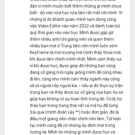
đặn vì mình muốn biết thêm những gì mình chưa
biết - dù việc vừa học vừa làm rất mệt với mình. Vì
những lý do khách quan, mình tạm dừng công
việc Video Editor vào năm 2022 và dành toàn bộ
quỹ thời gian vào việc học. Mình được gặp gỡ
thêm nhiều anh/chị giảng viên và quen thêm
nhiều bạn mới ở Trung tâm nên mình luôn xem
Keyframe là môi trường mà mình thấy thoải mái
khi được làm chính mình nhất. Mình cảm thấy vui
vì khi được học, được giúp đỡ những bạn cũng
đang cố gắng mỗi ngày giống mình để cùng nhau
đi lên; cũng như mình cảm thấy ngành này cũng
sẽ có người này người kia – nếu ai đó thực sự trân
trọng bạn và thấy được sự cố gắng của bạn, họ sẽ
giúp bạn không có sự toan tính trong đó. Có lẽ, họ
thấy bạn trong trạng thái vất vả mà họ đã từng
trải qua (mình đoán vậy ^^) hoặc đơn giản, đó là
điều một giảng viên chân chính nên làm. Tới hiện
tại, mình cũng đã có những dự định mới trong
tương lai. Mình tin những gì mình được học và