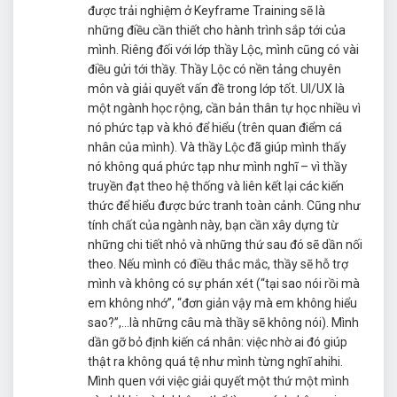
được trải nghiệm ở Keyframe Training sẽ là
những điều cần thiết cho hành trình sắp tới của
mình. Riêng đối với lớp thầy Lộc, mình cũng có vài
điều gửi tới thầy. Thầy Lộc có nền tảng chuyên
môn và giải quyết vấn đề trong lớp tốt. UI/UX là
một ngành học rộng, cần bản thân tự học nhiều vì
nó phức tạp và khó để hiểu (trên quan điểm cá
nhân của mình). Và thầy Lộc đã giúp mình thấy
nó không quá phức tạp như mình nghĩ – vì thầy
truyền đạt theo hệ thống và liên kết lại các kiến
thức để hiểu được bức tranh toàn cảnh. Cũng như
tính chất của ngành này, bạn cần xây dựng từ
những chi tiết nhỏ và những thứ sau đó sẽ dần nối
theo. Nếu mình có điều thắc mắc, thầy sẽ hỗ trợ
mình và không có sự phán xét (“tại sao nói rồi mà
em không nhớ”, “đơn giản vậy mà em không hiểu
sao?”,…là những câu mà thầy sẽ không nói). Mình
dần gỡ bỏ định kiến cá nhân: việc nhờ ai đó giúp
thật ra không quá tệ như mình từng nghĩ ahihi.
Mình quen với việc giải quyết một thứ một mình