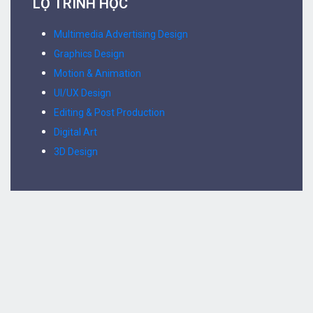
LỘ TRÌNH HỌC
Multimedia Advertising Design
Graphics Design
Motion & Animation
UI/UX Design
Editing & Post Production
Digital Art
3D Design