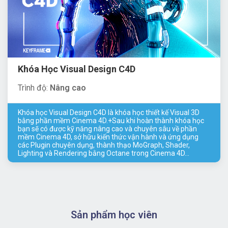
Khóa Học Visual Design C4D
Trình độ:
Nâng cao
Khóa học Visual Design C4D là khóa học thiết kế Visual 3D
bằng phần mềm Cinema 4D.+Sau khi hoàn thành khóa học
bạn sẽ có được kỹ năng nâng cao và chuyên sâu về phần
mềm Cinema 4D, sở hữu kiến thức vận hành và ứng dụng
các Plugin chuyên dụng, thành thạo MoGraph, Shader,
Lighting và Rendering bằng Octane trong Cinema 4D…
Sản phẩm học viên