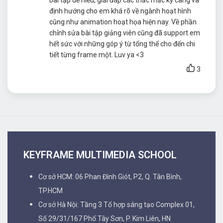
bài tập dễ hiểu, giải đáp các thắc mắc kỹ càng và
định hướng cho em khá rõ về ngành hoạt hình
cũng như animation hoạt họa hiện nay. Về phần
chỉnh sửa bài tập giảng viên cũng đã support em
hết sức với những góp ý từ tổng thể cho đến chi
tiết từng frame một. Luv ya <3
3
KEYFRAME MULTIMEDIA SCHOOL
Cơ sở HCM: 06 Phan Đình Giót, P2, Q. Tân Bình,
TP.HCM
Cơ sở Hà Nội: Tầng 3 Tổ hợp sáng tạo Complex 01,
Số 29/31/167 Phố Tây Sơn, P. Kim Liên, HN